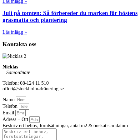
Läs inlägg »
Juli på tomten: Så förbereder du marken för höstens
gräsmatta och plantering
Läs inlägg »
Kontakta oss
Nicklas
–
Samordnare
Telefon: 08-124 11 510
offert@stockholm-dränering.se
Namn
Telefon
Email
Adress + Ort
Beskriv ert behov, förutsättningar, antal m2 & önskat startdatum