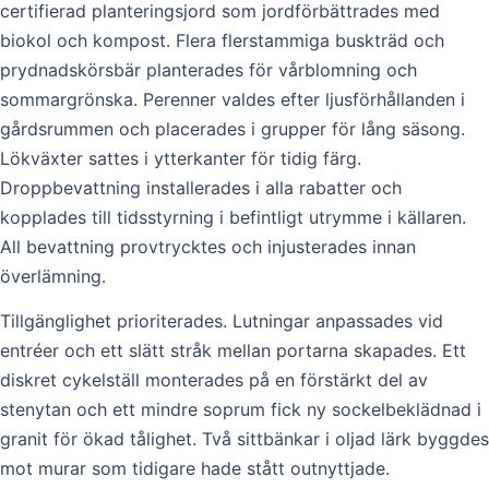
certifierad planteringsjord som jordförbättrades med
biokol och kompost. Flera flerstammiga buskträd och
prydnadskörsbär planterades för vårblomning och
sommargrönska. Perenner valdes efter ljusförhållanden i
gårdsrummen och placerades i grupper för lång säsong.
Lökväxter sattes i ytterkanter för tidig färg.
Droppbevattning installerades i alla rabatter och
kopplades till tidsstyrning i befintligt utrymme i källaren.
All bevattning provtrycktes och injusterades innan
överlämning.
Tillgänglighet prioriterades. Lutningar anpassades vid
entréer och ett slätt stråk mellan portarna skapades. Ett
diskret cykelställ monterades på en förstärkt del av
stenytan och ett mindre soprum fick ny sockelbeklädnad i
granit för ökad tålighet. Två sittbänkar i oljad lärk byggdes
mot murar som tidigare hade stått outnyttjade.