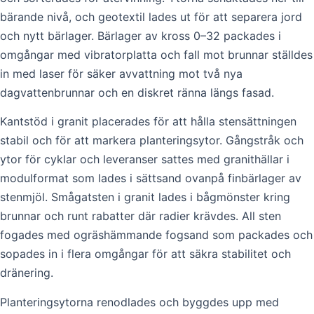
bärande nivå, och geotextil lades ut för att separera jord
och nytt bärlager. Bärlager av kross 0–32 packades i
omgångar med vibratorplatta och fall mot brunnar ställdes
in med laser för säker avvattning mot två nya
dagvattenbrunnar och en diskret ränna längs fasad.
Kantstöd i granit placerades för att hålla stensättningen
stabil och för att markera planteringsytor. Gångstråk och
ytor för cyklar och leveranser sattes med granithällar i
modulformat som lades i sättsand ovanpå finbärlager av
stenmjöl. Smågatsten i granit lades i bågmönster kring
brunnar och runt rabatter där radier krävdes. All sten
fogades med ogräshämmande fogsand som packades och
sopades in i flera omgångar för att säkra stabilitet och
dränering.
Planteringsytorna renodlades och byggdes upp med