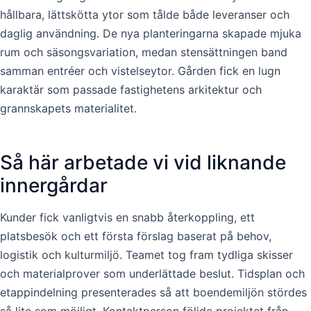
hållbara, lättskötta ytor som tålde både leveranser och
daglig användning. De nya planteringarna skapade mjuka
rum och säsongsvariation, medan stensättningen band
samman entréer och vistelseytor. Gården fick en lugn
karaktär som passade fastighetens arkitektur och
grannskapets materialitet.
Så här arbetade vi vid liknande
innergårdar
Kunder fick vanligtvis en snabb återkoppling, ett
platsbesök och ett första förslag baserat på behov,
logistik och kulturmiljö. Teamet tog fram tydliga skisser
och materialprover som underlättade beslut. Tidsplan och
etappindelning presenterades så att boendemiljön stördes
så lite som möjligt. Kontaktperson följde projektet från