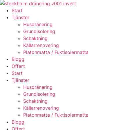
Skip
to
Start
content
Tjänster
Husdränering
Grundisolering
Schaktning
Källarrenovering
Platonmatta / Fuktisolermatta
Blogg
Offert
Start
Tjänster
Husdränering
Grundisolering
Schaktning
Källarrenovering
Platonmatta / Fuktisolermatta
Blogg
Offert