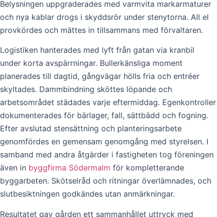
Belysningen uppgraderades med varmvita markarmaturer
och nya kablar drogs i skyddsrör under stenytorna. All el
provkördes och mättes in tillsammans med förvaltaren.
Logistiken hanterades med lyft från gatan via kranbil
under korta avspärrningar. Bullerkänsliga moment
planerades till dagtid, gångvägar hölls fria och entréer
skyltades. Dammbindning sköttes löpande och
arbetsområdet städades varje eftermiddag. Egenkontroller
dokumenterades för bärlager, fall, sättbädd och fogning.
Efter avslutad stensättning och planteringsarbete
genomfördes en gemensam genomgång med styrelsen. I
samband med andra åtgärder i fastigheten tog föreningen
även in
byggfirma Södermalm
för kompletterande
byggarbeten. Skötselråd och ritningar överlämnades, och
slutbesiktningen godkändes utan anmärkningar.
Resultatet gav gården ett sammanhållet uttryck med