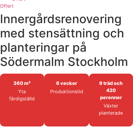
Offert
Innergårdsrenovering
med stensättning och
planteringar på
Södermalm Stockholm
360 m²
6 veckor
9 träd och
420
Yta
Produktionstid
perenner
färdigställd
Växter
planterade