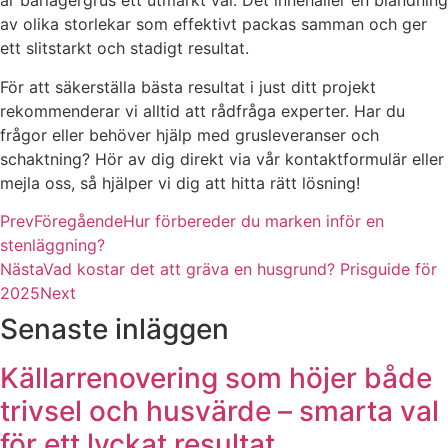
är bärlagergrus ett utmärkt val. Det innehåller en blandning
av olika storlekar som effektivt packas samman och ger
ett slitstarkt och stadigt resultat.
För att säkerställa bästa resultat i just ditt projekt
rekommenderar vi alltid att rådfråga experter. Har du
frågor eller behöver hjälp med grusleveranser och
schaktning? Hör av dig direkt via vår kontaktformulär eller
mejla oss, så hjälper vi dig att hitta rätt lösning!
Prev
Föregående
Hur förbereder du marken inför en
stenläggning?
Nästa
Vad kostar det att gräva en husgrund? Prisguide för
2025
Next
Senaste inläggen
Källarrenovering som höjer både
trivsel och husvärde – smarta val
för ett lyckat resultat