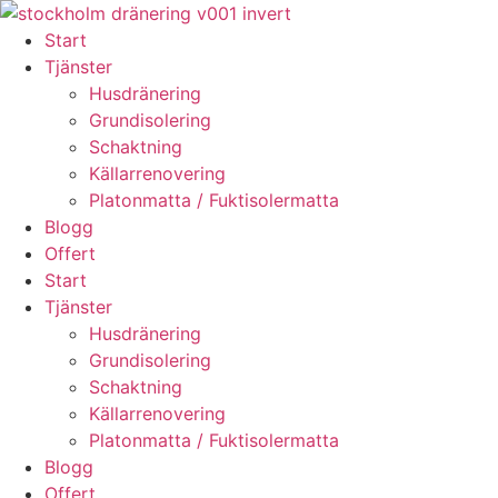
Skip
to
Start
content
Tjänster
Husdränering
Grundisolering
Schaktning
Källarrenovering
Platonmatta / Fuktisolermatta
Blogg
Offert
Start
Tjänster
Husdränering
Grundisolering
Schaktning
Källarrenovering
Platonmatta / Fuktisolermatta
Blogg
Offert